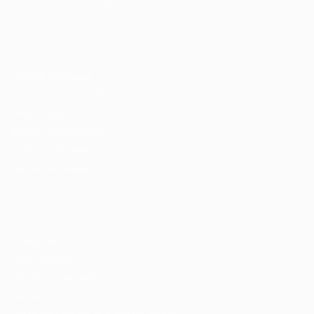
© 2024 PortalVagas.com
Recrutador / Empresas
Pacote de Vagas
Pacote de Currículos
Enviar vaga
Encontre candidados
Perfil da Empresa
Gestão de Vagas
Candidatos / Vagas
Sobre nós
Fale Conosco
Encontre sua vaga
Minha conta