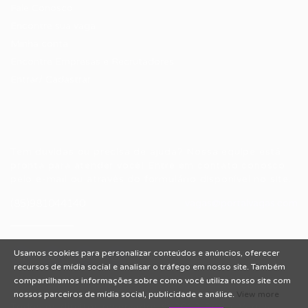
Fale Conosco
Encontre sua vaga
Minha conta
Encontre Empresas e Recrutadores
Entrar/ Cadastrar
Fale conosco
Tem dúvidas ou precisa de ajuda? Nossa equipe está
pronta para atender você! Entre em contato conosco
pelo e-mail ou através do formulário disponível no site.
(85)981044140
vagas@portalvagas.com
Usamos cookies para personalizar conteúdos e anúncios, oferecer
recursos de mídia social e analisar o tráfego em nosso site. Também
compartilhamos informações sobre como você utiliza nosso site com
nossos parceiros de mídia social, publicidade e análise.
View more
Todos os direitos reservados © 2012 Portal Vagas.