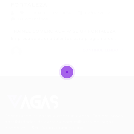
FORTALEZA
TRAINEE COMERCIAL
02/02/2017
0 Comentários
TRAINEE COMERCIAL – WISE UP FORTALEZA
Empresa seleciona talentos para programa de…
CONTINUE LENDO
Conectando talentos a oportunidades. Explore novas
possibilidades de carreira com milhares de vagas
disponíveis.
Seu futuro começa aqui.