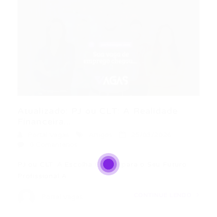
Atualizado: PJ ou CLT: A Realidade
Financeira...
Portal Vagas
Artigos
25/03/2026
0 Comentários
PJ ou CLT: A Escolha Crucial para o Seu Futuro
Profissional A…
CONTINUE LENDO
Portal Vagas