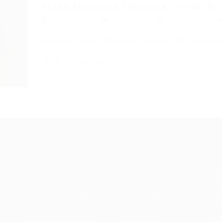
Multa Moratória Tributária: Limite de 2
Portal Vagas
Concursos
12/05/2026
Índice do Artigo Pontos Principais Um Duplo I
Portal Vagas
Recrutador /
Candidatos /
F
Empresas
Vagas
Te
eq
Pacote de Vagas
Sobre nós
ore
em
es
Pacote de Currículos
Fale Conosco
do
i.
Enviar vaga
Encontre sua vaga
(8
Encontre candidados
Minha conta