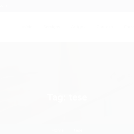
.com
Início
Serviços
Artigos
Contato
Entra
Tag:
tese
Home
tese