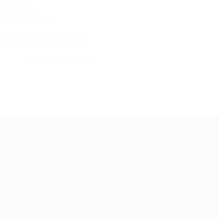
0% vs....
0 Comentários
mpacto do Supremo: ISS e…
CONTINUE LENDO
ale conosco
m dúvidas ou precisa de ajuda? Nossa
uipe está pronta para atender você! Entre
 contato conosco pelo e-mail ou através
 formulário disponível no site.
5)981044140
vagas@portalvagas.com