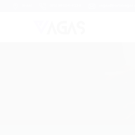
Brasil
(85) 98104-4139
vagas@portalvagas