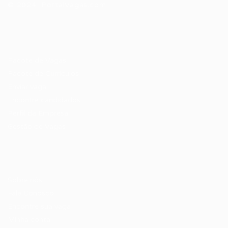
© 2024 PortalVagas.com
Recrutador / Empresas
Pacote de Vagas
Pacote de Currículos
Enviar vaga
Encontre candidados
Perfil da Empresa
Gestão de Vagas
Candidatos / Vagas
Sobre nós
Fale Conosco
Encontre sua vaga
Minha conta