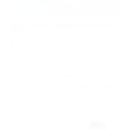
Vagas Ceará By estágio estatística 20
Horas
Assistente
,
Auxiliar
,
Estagio
,
Informática
,
Popular
,
tecnico
11/02/2016
0 Comentários
Vagas Ceará By estágio estatística 20 Horas Rh
teplacon seleciona para empresa…
CONTINUE LENDO