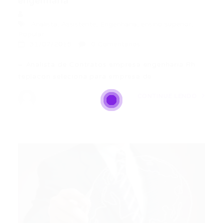
engenharia
Analista
,
Assistente
,
Engenharia
,
ensino superior
,
Popular
31/07/2015
0 Comentários
– Analista de Contratos empresa engenharia Rh
teplacon seleciona para empresa de…
CONTINUE LENDO