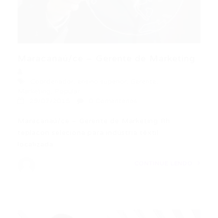
Maracanaú/ce – Gerente de Marketing
Coordenador
,
ensino superior
,
Gerente
,
Marketing
,
Popular
29/07/2015
0 Comentários
Maracanaú/ce – Gerente de Marketing Rh
teplacon seleciona para indústria têxtil
localizada…
CONTINUE LENDO