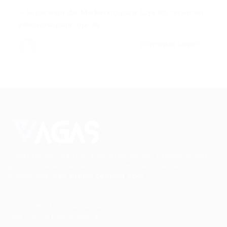
– Supervisor de Marketing para Loja Rh teplacon
seleciona para loja de…
CONTINUE LENDO
Conectando talentos a oportunidades. Explore novas
possibilidades de carreira com milhares de vagas
disponíveis.
Seu futuro começa aqui.
Cursos Profissionalizantes
|
Fale com a Recrutadora