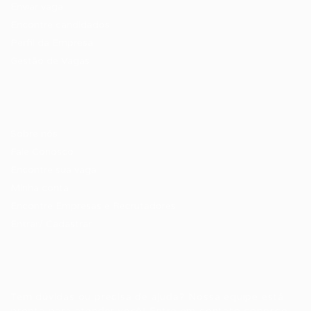
Enviar vaga
Encontre candidados
Perfil da Empresa
Gestão de Vagas
Candidatos / Vagas
Sobre nós
Fale Conosco
Encontre sua vaga
Minha conta
Encontre Empresas e Recrutadores
Entrar/ Cadastrar
Fale conosco
Tem dúvidas ou precisa de ajuda? Nossa equipe está
pronta para atender você! Entre em contato conosco