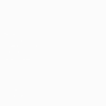
© 2024 PortalVagas.com
Recrutador / Empresas
Pacote de Vagas
Pacote de Currículos
Enviar vaga
Encontre candidados
Perfil da Empresa
Gestão de Vagas
Candidatos / Vagas
Sobre nós
Fale Conosco
Encontre sua vaga
Minha conta