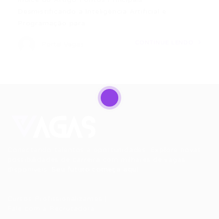
Desmistificando a Inteligência Artificial e
Programação para…
CONTINUE LENDO
Portal Vagas
Conectando talentos a oportunidades. Explore novas
possibilidades de carreira com milhares de vagas
disponíveis.
Seu futuro começa aqui.
Cursos Profissionalizantes
|
Fale com a Recrutadora