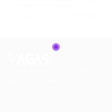
SE: Resultado Final Homologado e…
CONTINUE LENDO
Portal Vagas
Conectando talentos a oportunidades. Explore novas
possibilidades de carreira com milhares de vagas
disponíveis.
Seu futuro começa aqui.
Cursos Profissionalizantes
|
Fale com a Recrutadora
© 2024 PortalVagas.com