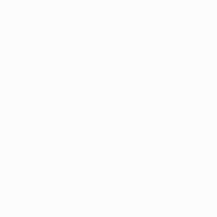
Cursos Profissionalizantes
|
Fale com a Recrutadora
© 2024 PortalVagas.com
Recrutador / Empresas
Pacote de Vagas
Pacote de Currículos
Enviar vaga
Encontre candidados
Perfil da Empresa
Gestão de Vagas
Candidatos / Vagas
Sobre nós
Fale Conosco