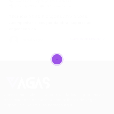
Vagas de Emprego em Fortaleza
01/09/2022
0 Comentários
TÉCNICO DE EDIFICAÇÕES ATIVIDADES:
Acompanhar execução da obra; Suporte ao
engenheiro da…
CONTINUE LENDO
Portal Vagas
Conectando talentos a oportunidades. Explore novas
possibilidades de carreira com milhares de vagas
disponíveis.
Seu futuro começa aqui.