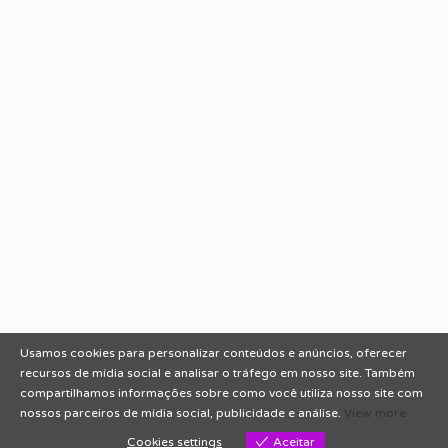
Encontre sua vaga
Minha conta
Encontre Empresas e Recrutadores
Entrar/ Cadastrar
Fale conosco
Tem dúvidas ou precisa de ajuda? Nossa equipe está
pronta para atender você! Entre em contato conosco
pelo e-mail ou através do formulário disponível no site.
(85)981044140
vagas@portalvagas.com
Usamos cookies para personalizar conteúdos e anúncios, oferecer
recursos de mídia social e analisar o tráfego em nosso site. Também
compartilhamos informações sobre como você utiliza nosso site com
nossos parceiros de mídia social, publicidade e análise.
View more
Todos os direitos reservados © 2012 Portal Vagas.
Cookies settings
Aceitar