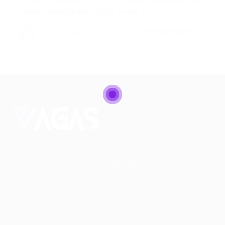
crédito consignado: FGTS passa a…
CONTINUE LENDO
Portal Vagas
Conectando talentos a oportunidades. Explore novas
possibilidades de carreira com milhares de vagas
disponíveis.
Seu futuro começa aqui.
Cursos Profissionalizantes
|
Fale com a Recrutadora
© 2024 PortalVagas.com