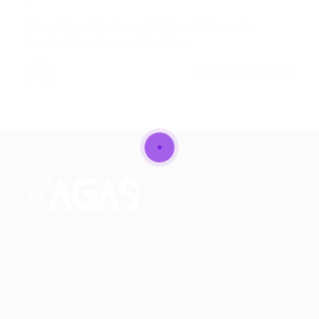
Vagas Ceará By Curso Gestão e Táticas de
Vendas Com Luciene Martini…
CONTINUE LENDO
Conectando talentos a oportunidades. Explore novas
possibilidades de carreira com milhares de vagas
disponíveis.
Seu futuro começa aqui.
Cursos Profissionalizantes
|
Fale com a Recrutadora