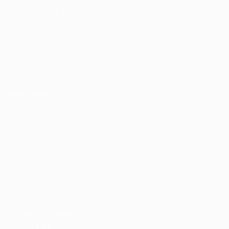
© 2024 PortalVagas.com
Recrutador / Empresas
Pacote de Vagas
Pacote de Currículos
Enviar vaga
Encontre candidados
Perfil da Empresa
Gestão de Vagas
Candidatos / Vagas
Sobre nós
Fale Conosco
Encontre sua vaga
Minha conta