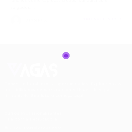
lanches como tapioca, crepes, sanduíches e
salgados;…
CONTINUE LENDO
Deborah S.
Conectando talentos a oportunidades. Explore novas
possibilidades de carreira com milhares de vagas
disponíveis.
Seu futuro começa aqui.
Cursos Profissionalizantes
|
Fale com a Recrutadora
© 2024 PortalVagas.com