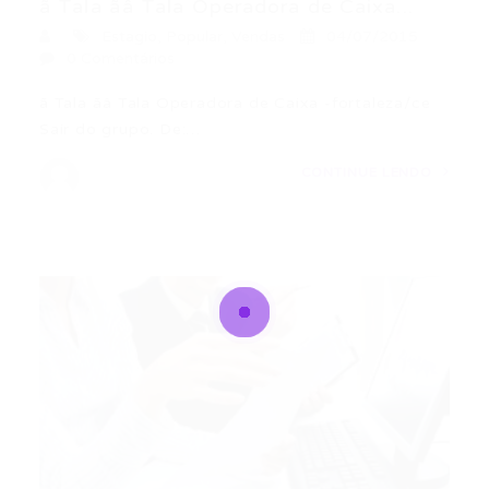
ã Tala ãâ Tala Operadora de Caixa...
Estagio
,
Popular
,
Vendas
04/07/2015
0 Comentários
ã Tala ãâ Tala Operadora de Caixa -fortaleza/ce
Sair do grupo. De:…
CONTINUE LENDO