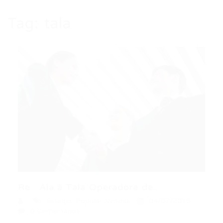
Tag:
tala
Re : Ala ã Tala Operadora de...
Estagio
,
Popular
,
Vendas
04/07/2015
0 Comentários