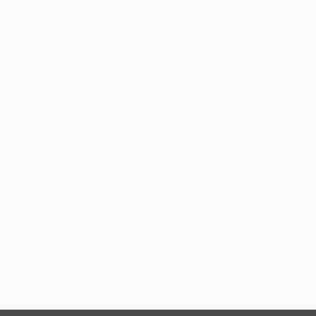
Candidatos / Vagas
Sobre nós
Fale Conosco
Encontre sua vaga
Minha conta
Encontre Empresas e Recrutadores
Entrar/ Cadastrar
Fale conosco
Tem dúvidas ou precisa de ajuda? Nossa equipe está
pronta para atender você! Entre em contato conosco
pelo e-mail ou através do formulário disponível no site.
(85)981044140
vagas@portalvagas.com