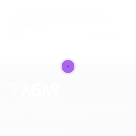
WANTED! SENIOR PHP/Symfony2 Ninja
Developer! Olá pessoal! Em PetCoach estamos
procurando um…
CONTINUE LENDO
Conectando talentos a oportunidades. Explore novas
possibilidades de carreira com milhares de vagas
disponíveis.
Seu futuro começa aqui.
Cursos Profissionalizantes
|