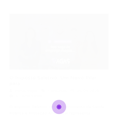
O Imposto Seletivo: Um Novo Pilar
para...
Portal Vagas
Concursos
25/04/2026
0 Comentários
O Imposto Seletivo como Instrumento de Saúde
Pública e Proteção Ambiental representa…