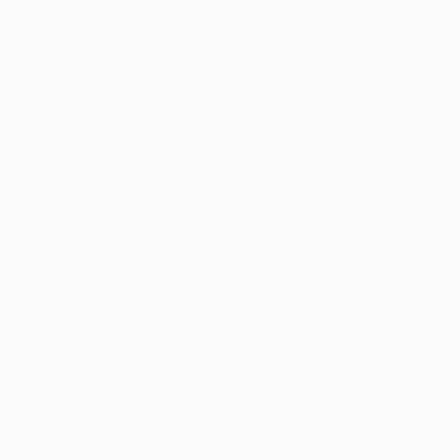
Cursos Profissionalizantes
|
Fale com a Recrutadora
© 2024 PortalVagas.com
Recrutador / Empresas
Pacote de Vagas
Pacote de Currículos
Enviar vaga
Encontre candidados
Perfil da Empresa
Gestão de Vagas
Candidatos / Vagas
Sobre nós
Fale Conosco