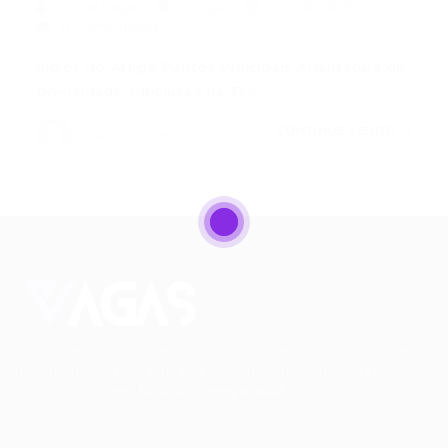
Portal Vagas
Artigos
02/06/2026
0 Comentários
Índice do Artigo Pontos Principais Arquitetura de
Diversidade e Inclusão na Tim…
CONTINUE LENDO
Portal Vagas
Conectando talentos a oportunidades. Explore novas
possibilidades de carreira com milhares de vagas
disponíveis.
Seu futuro começa aqui.