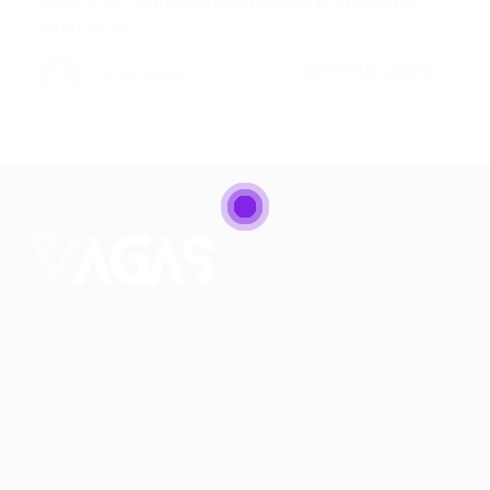
Supore as rotinas administrativas e financeiras,
cotação de…
CONTINUE LENDO
Portal Vagas
Conectando talentos a oportunidades. Explore novas
possibilidades de carreira com milhares de vagas
disponíveis.
Seu futuro começa aqui.
Cursos Profissionalizantes
|
Fale com a Recrutadora
© 2024 PortalVagas.com