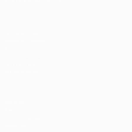
© 2024 PortalVagas.com
Recrutador / Empresas
Pacote de Vagas
Pacote de Currículos
Enviar vaga
Encontre candidados
Perfil da Empresa
Gestão de Vagas
Candidatos / Vagas
Sobre nós
Fale Conosco
Encontre sua vaga
Minha conta