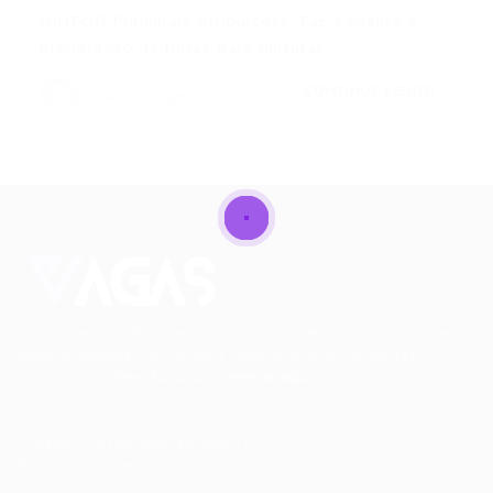
PINTOR Principais Atribuições: Faz a análise e
preparação de tintas para pinturas…
CONTINUE LENDO
Portal Vagas
Conectando talentos a oportunidades. Explore novas
possibilidades de carreira com milhares de vagas
disponíveis.
Seu futuro começa aqui.
Cursos Profissionalizantes
|
Fale com a Recrutadora