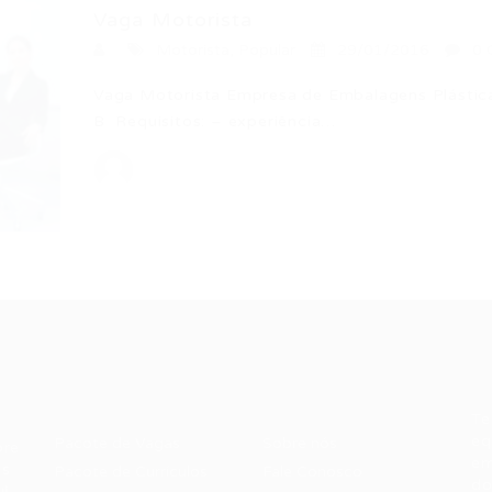
Vaga Motorista
Motorista
,
Popular
29/01/2016
0 
Vaga Motorista Empresa de Embalagens Plásticas
B Requisitos: – experiência…
Recrutador /
Candidatos /
F
Empresas
Vagas
Te
eq
Pacote de Vagas
Sobre nós
ore
em
es
Pacote de Currículos
Fale Conosco
do
i.