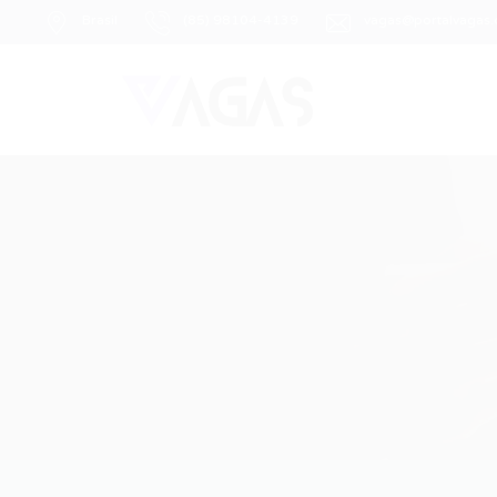
Brasil
(85) 98104-4139
vagas@portalvagas