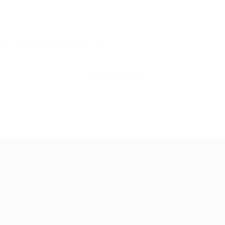
Comentários
 seleciona: Motorista cat.:
CONTINUE LENDO
ale conosco
m dúvidas ou precisa de ajuda? Nossa
uipe está pronta para atender você! Entre
 contato conosco pelo e-mail ou através
 formulário disponível no site.