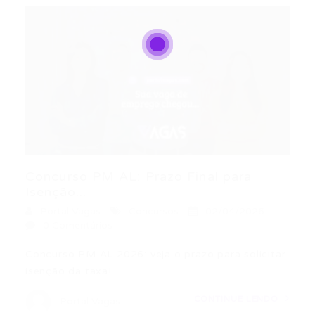
Concurso PM AL: Prazo Final para
Isenção...
Portal Vagas
Concursos
02/04/2026
0 Comentários
Concurso PM AL 2026: veja o prazo para solicitar
isenção da taxa!…
CONTINUE LENDO
Portal Vagas