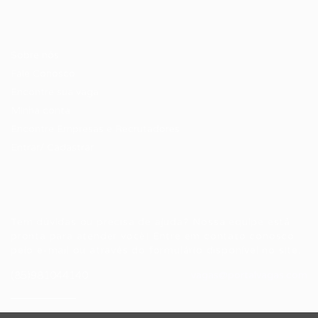
Candidatos / Vagas
Sobre nós
Fale Conosco
Encontre sua vaga
Minha conta
Encontre Empresas e Recrutadores
Entrar/ Cadastrar
Fale conosco
Tem dúvidas ou precisa de ajuda? Nossa equipe está
pronta para atender você! Entre em contato conosco
pelo e-mail ou através do formulário disponível no site.
(85)981044140
vagas@portalvagas.com