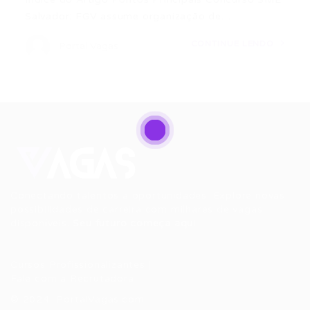
Salvador: FGV assume organização de…
CONTINUE LENDO
Portal Vagas
Conectando talentos a oportunidades. Explore novas
possibilidades de carreira com milhares de vagas
disponíveis.
Seu futuro começa aqui.
Cursos Profissionalizantes
|
Fale com a Recrutadora
© 2024 PortalVagas.com