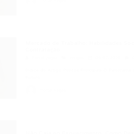
Portal Vagas
Mercado de Trabalho: Habilidades S
Contratação...
Portal Vagas
Artigos
09/07/2026
Índice do Artigo Pontos Principais O Panorama 
Futuro…
Portal Vagas
Não Caia no Esquecimento: Como Desta