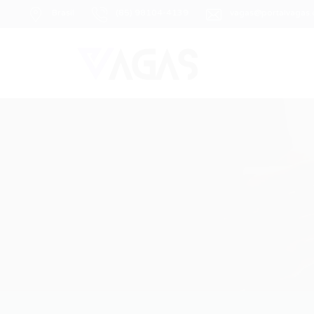
Brasil
(85) 98104-4139
vagas@portalvagas