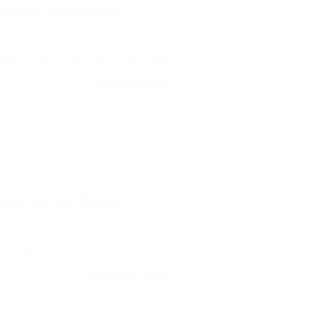
tacar Habilidades...
0 Comentários
idades chave é o primeiro passo para…
CONTINUE LENDO
eus Pontos Fortes...
0 Comentários
erença Essencial entre Hard Skills…
CONTINUE LENDO