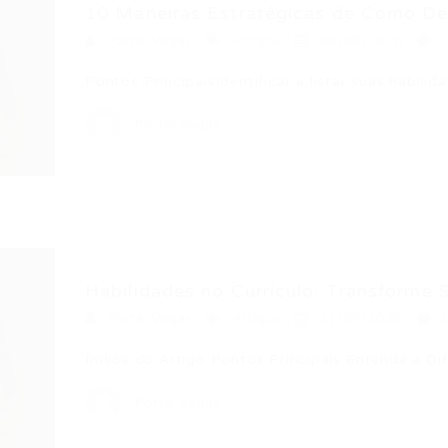
10 Maneiras Estratégicas de Como Des
Portal Vagas
Artigos
06/08/2026
Pontos PrincipaisIdentificar e listar suas habil
Portal Vagas
Habilidades no Currículo: Transforme S
Portal Vagas
Artigos
21/07/2026
Índice do Artigo Pontos Principais Entenda a Dif
Portal Vagas