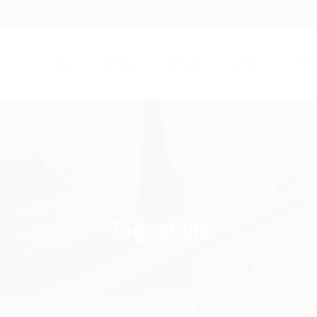
.com
Início
Serviços
Artigos
Contato
Entra
Tag:
skills
Home
skills