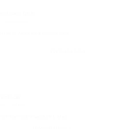
cubra o Que...
0 Comentários
Essencial: Montando um Currículo
CONTINUE LENDO
estacar...
0 Comentários
de um Currículo Impactante: Mais…
CONTINUE LENDO