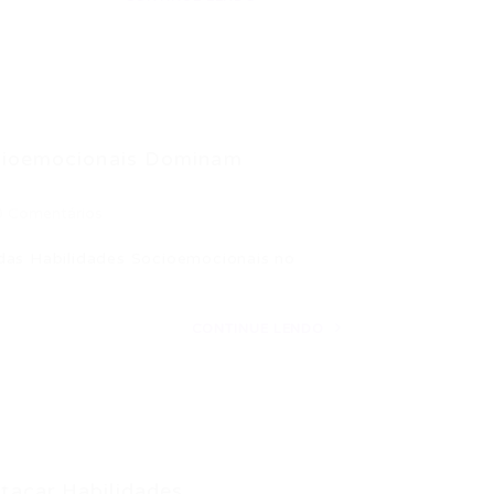
ocioemocionais Dominam
0 Comentários
das Habilidades Socioemocionais no
CONTINUE LENDO
car Habilidades...