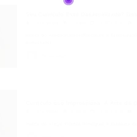
Seu Currículo Está Desatualizado? Des
Portal Vagas
Artigos
11/07/2026
Índice do Artigo Pontos Principais A Estrutura 
Impactante…
Portal Vagas
Currículo que Impressiona: A Arte de D
Portal Vagas
Artigos
11/07/2026
Índice do Artigo Pontos Principais A Essência 