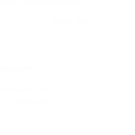
ificando Suas Habilidades Essenciais
CONTINUE LENDO
lidades no...
0 Comentários
udo: Entendendo o Papel…
CONTINUE LENDO