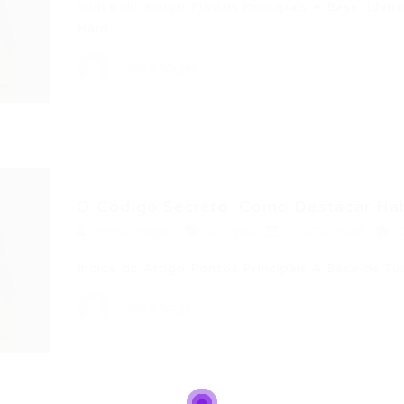
Índice do Artigo Pontos Principais A Base: Ident
Hard…
Portal Vagas
O Código Secreto: Como Destacar Habi
Portal Vagas
Artigos
13/07/2026
Índice do Artigo Pontos Principais A Base de T
Portal Vagas