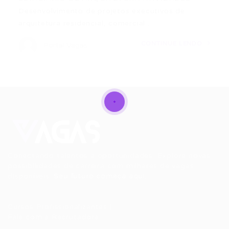
Desenvolvimento de projetos executivos de
arquitetura residencial, comercial…
CONTINUE LENDO
Portal Vagas
Conectando talentos a oportunidades. Explore novas
possibilidades de carreira com milhares de vagas
disponíveis.
Seu futuro começa aqui.
Cursos Profissionalizantes
|
Fale com a Recrutadora