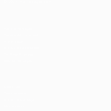
© 2024 PortalVagas.com
Recrutador / Empresas
Pacote de Vagas
Pacote de Currículos
Enviar vaga
Encontre candidados
Perfil da Empresa
Gestão de Vagas
Candidatos / Vagas
Sobre nós
Fale Conosco
Encontre sua vaga
Minha conta