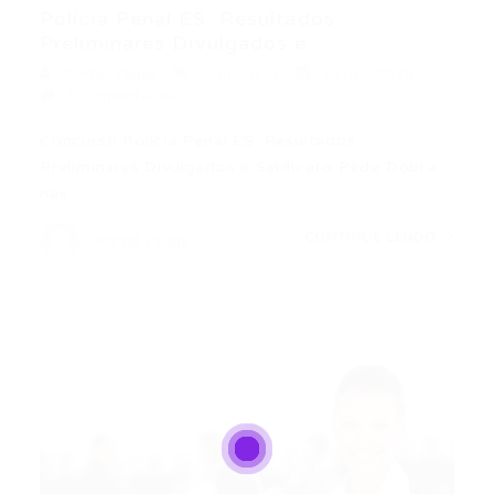
Polícia Penal ES: Resultados
Preliminares Divulgados e...
Portal Vagas
Concursos
13/02/2026
0 Comentários
Concurso Polícia Penal ES: Resultados
Preliminares Divulgados e Sindicato Pede Dobra
nas…
CONTINUE LENDO
Portal Vagas