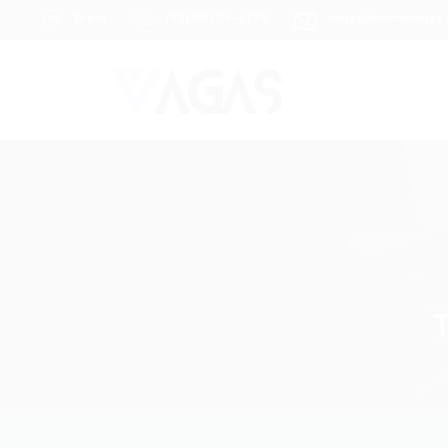
Brasil
(85) 98104-4139
vagas@portalvagas