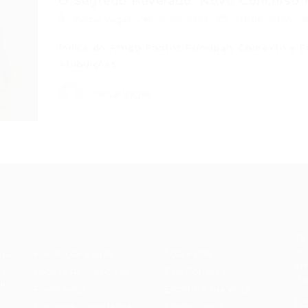
O Segredo Revelado: Novo Concurso 
Portal Vagas
Concursos
10/06/2026
Índice do Artigo Pontos Principais Contexto e 
Atribuições…
Portal Vagas
Recrutador /
Candidatos /
F
Empresas
Vagas
Te
eq
Pacote de Vagas
Sobre nós
ore
em
es
Pacote de Currículos
Fale Conosco
do
i.
Enviar vaga
Encontre sua vaga
(8
Encontre candidados
Minha conta