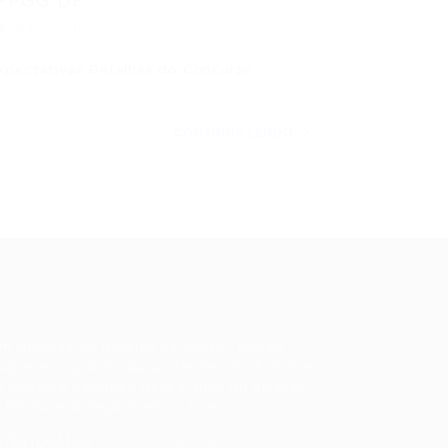
PPGG DF...
0 Comentários
Expectativas Detalhes do Concurso
CONTINUE LENDO
ale conosco
m dúvidas ou precisa de ajuda? Nossa
uipe está pronta para atender você! Entre
 contato conosco pelo e-mail ou através
 formulário disponível no site.
5)981044140
vagas@portalvagas.com