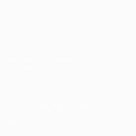
Candidatos / Vagas
Sobre nós
Fale Conosco
Encontre sua vaga
Minha conta
Encontre Empresas e Recrutadores
Entrar/ Cadastrar
Fale conosco
Tem dúvidas ou precisa de ajuda? Nossa equipe está
pronta para atender você! Entre em contato conosco
pelo e-mail ou através do formulário disponível no site.
(85)981044140
vagas@portalvagas.com