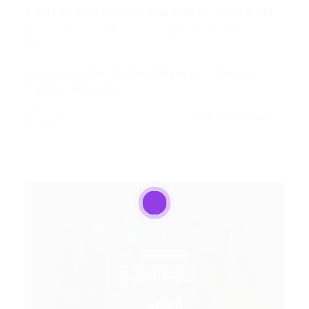
3 Dicas Essenciais para MEI: Prazo da...
Portal Vagas
Artigos
29/05/2026
0 Comentários
Índice do Artigo Pontos Principais O Que é a
DASN-SIMEI e Por…
CONTINUE LENDO
Portal Vagas