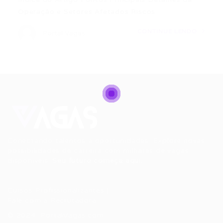
Operação e Setores Afetados Riscos…
CONTINUE LENDO
Portal Vagas
Conectando talentos a oportunidades. Explore novas
possibilidades de carreira com milhares de vagas
disponíveis.
Seu futuro começa aqui.
Cursos Profissionalizantes
|
Fale com a Recrutadora
© 2024 PortalVagas.com