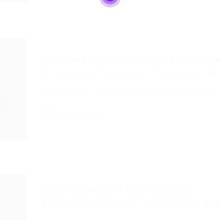
Vaga de Estágio SESI/ SENAI – Estágio
Portal Vagas
Estágios
18/01/2026
SESI/ SENAI – Estágio em Educação Inclusiva –
Portal Vagas
COORDENADOR PEDAGÓGICO
Portal Vagas
Outras
12/09/2018
0