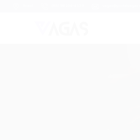
Brasil
(85) 98104-4139
vagas@portalvagas