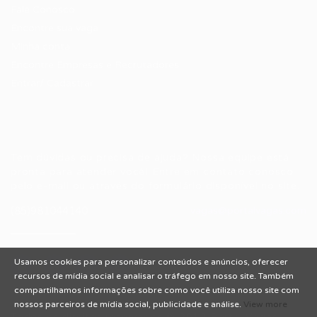
Fale Conosco
Encontre sua vaga
Minha conta
Encontre Empresas e Recrutadores
Entrar/ Cadastrar
Fale conosco
Tem dúvidas ou precisa de ajuda? Nossa equipe está
pronta para atender você! Entre em contato conosco
pelo e-mail ou através do formulário disponível no site.
(85)981044140
vagas@portalvagas.com
Usamos cookies para personalizar conteúdos e anúncios, oferecer
recursos de mídia social e analisar o tráfego em nosso site. Também
compartilhamos informações sobre como você utiliza nosso site com
nossos parceiros de mídia social, publicidade e análise.
View more
Todos os direitos reservados © 2012 Portal Vagas.