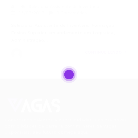
Seleciona Assistente de Inventário
13/07/2017
0 Comentários
Seleciona Assistente de Inventário Formação:
Ensino Superior em andamento em Logística,
Administração…
CONTINUE LENDO
Conectando talentos a oportunidades. Explore novas
possibilidades de carreira com milhares de vagas
disponíveis.
Seu futuro começa aqui.