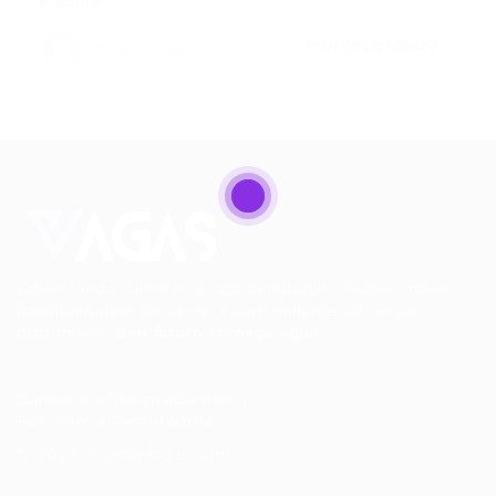
e como…
CONTINUE LENDO
Portal Vagas
Conectando talentos a oportunidades. Explore novas
possibilidades de carreira com milhares de vagas
disponíveis.
Seu futuro começa aqui.
Cursos Profissionalizantes
|
Fale com a Recrutadora
© 2024 PortalVagas.com