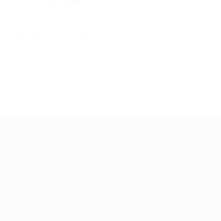
buco: 905 Vagas...
0 Comentários
de Oportunidades e Níveis de
CONTINUE LENDO
ale conosco
m dúvidas ou precisa de ajuda? Nossa
uipe está pronta para atender você! Entre
 contato conosco pelo e-mail ou através
 formulário disponível no site.
5)981044140
vagas@portalvagas.com