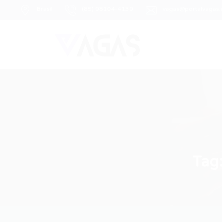
Brasil
(85) 98104-4139
vagas@portalvagas
Tag