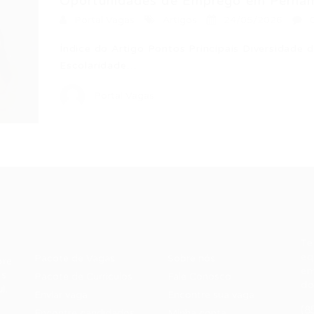
Oportunidades de Emprego em Pernam
Portal Vagas
Artigos
24/05/2026
Índice do Artigo Pontos Principais Diversidade 
Escolaridade…
Portal Vagas
Recrutador /
Candidatos /
F
Empresas
Vagas
Te
eq
Pacote de Vagas
Sobre nós
ore
em
es
Pacote de Currículos
Fale Conosco
do
i.
Enviar vaga
Encontre sua vaga
(8
Encontre candidados
Minha conta