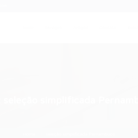
.com
Início
Serviços
Artigos
Contato
Entra
:
seleção simplificada Pernam
Home
seleção simplificada Pernambuco