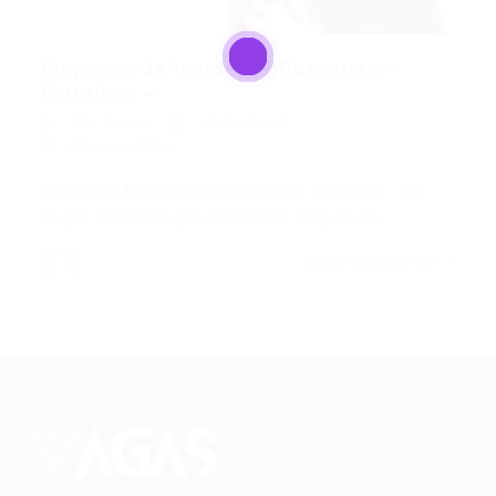
Emprego de Vendedor Roteirista –
Fortaleza –...
Outras
13/05/2015
0 Comentários
Vendedor Roteirista Quantidade de Vagas : 02
Vagas (Contratação Imediata). Região de…
CONTINUE LENDO