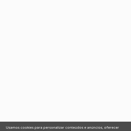
Candidatos / Vagas
Sobre nós
Fale Conosco
Encontre sua vaga
Minha conta
Encontre Empresas e Recrutadores
Entrar/ Cadastrar
Fale conosco
Tem dúvidas ou precisa de ajuda? Nossa equipe está
pronta para atender você! Entre em contato conosco
pelo e-mail ou através do formulário disponível no site.
(85)981044140
vagas@portalvagas.com
Usamos cookies para personalizar conteúdos e anúncios, oferecer