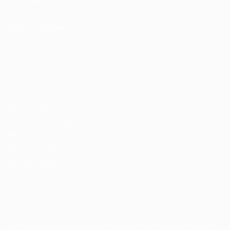
Enviar vaga
Encontre candidados
Perfil da Empresa
Gestão de Vagas
Candidatos / Vagas
Sobre nós
Fale Conosco
Encontre sua vaga
Minha conta
Encontre Empresas e Recrutadores
Entrar/ Cadastrar
Fale conosco
Tem dúvidas ou precisa de ajuda? Nossa equipe está
pronta para atender você! Entre em contato conosco