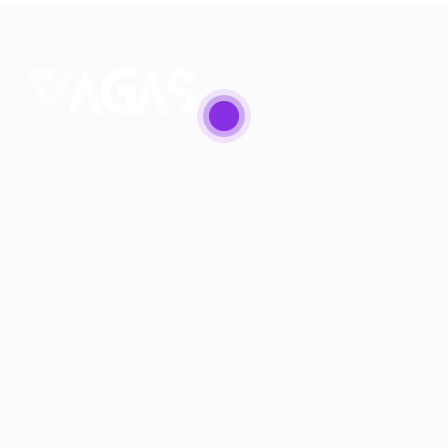
Conectando talentos a oportunidades. Explore novas
possibilidades de carreira com milhares de vagas
disponíveis.
Seu futuro começa aqui.
Cursos Profissionalizantes
|
Fale com a Recrutadora
© 2024 PortalVagas.com
Recrutador / Empresas
Pacote de Vagas
Pacote de Currículos