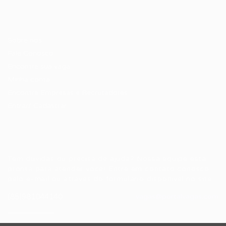
Candidatos / Vagas
Sobre nós
Fale Conosco
Encontre sua vaga
Minha conta
Encontre Empresas e Recrutadores
Entrar/ Cadastrar
Fale conosco
Tem dúvidas ou precisa de ajuda? Nossa equipe está
pronta para atender você! Entre em contato conosco
pelo e-mail ou através do formulário disponível no site.
(85)981044140
vagas@portalvagas.com