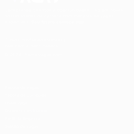
Conectando talentos a oportunidades. Explore novas
possibilidades de carreira com milhares de vagas
disponíveis.
Seu futuro começa aqui.
Cursos Profissionalizantes
|
Fale com a Recrutadora
© 2024 PortalVagas.com
Recrutador / Empresas
Pacote de Vagas
Pacote de Currículos
Enviar vaga
Encontre candidados
Perfil da Empresa
Gestão de Vagas