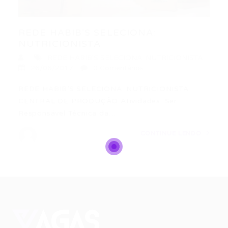
REDE HABIB’S SELECIONA:
NUTRICIONISTA
REDE HABIB'S SELECIONA: NUTRICIONISTA
26/06/2017
0 Comentários
REDE HABIB’S SELECIONA: NUTRICIONISTA
CENTRAL DE PRODUÇÃO Atividades: Ser
Responsável Técnica da…
CONTINUE LENDO