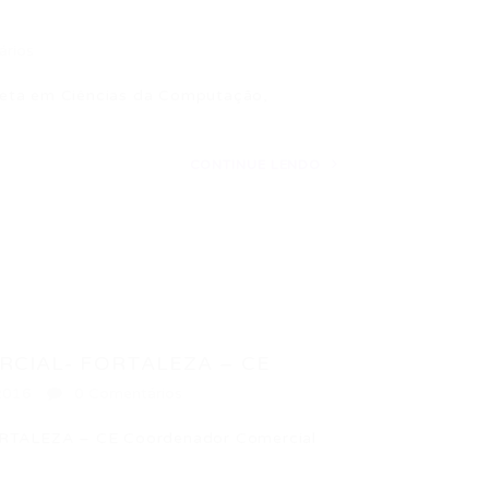
ários
leta em Ciências da Computação,
CONTINUE LENDO
CIAL- FORTALEZA – CE
2016
0 Comentários
ALEZA – CE Coordenador Comercial