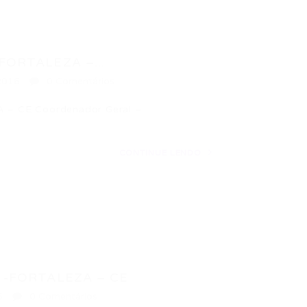
ORTALEZA –...
2016
0 Comentários
 CE Coordenador Geral –
CONTINUE LENDO
-FORTALEZA – CE
6
0 Comentários