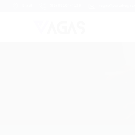
Brasil
(85) 98104-4139
vagas@portalvagas