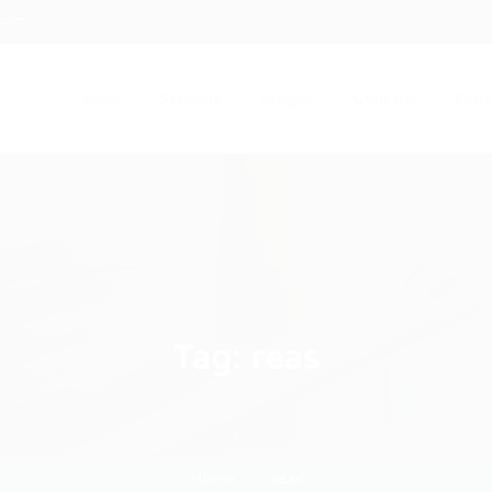
.com
Início
Serviços
Artigos
Contato
Entra
Tag:
reas
Home
reas