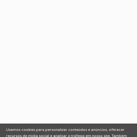
Candidatos / Vagas
Sobre nós
Fale Conosco
Encontre sua vaga
Minha conta
Encontre Empresas e Recrutadores
Entrar/ Cadastrar
Fale conosco
Tem dúvidas ou precisa de ajuda? Nossa equipe está
pronta para atender você! Entre em contato conosco
pelo e-mail ou através do formulário disponível no site.
(85)981044140
vagas@portalvagas.com
Usamos cookies para personalizar conteúdos e anúncios, oferecer
recursos de mídia social e analisar o tráfego em nosso site. Também