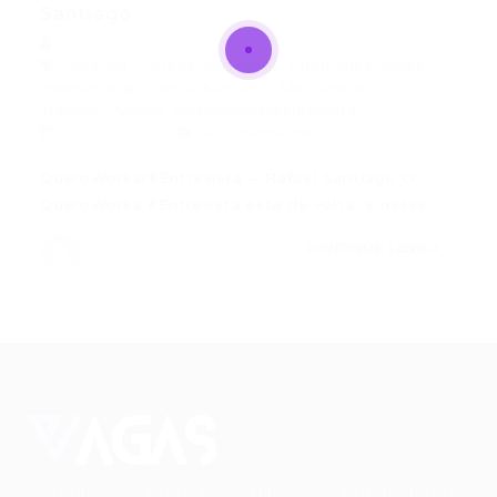
Santiago
Android
,
Carreira
,
Entrevista
,
Informática
,
Inglês
,
internacional
,
Irlanda
,
Mercado
,
Mercado de
Trabalho
,
Mobile
,
QueroWorkar#Entrevista
31/01/2017
0 Comentários
QueroWorkar#Entrevista – Rafael Santiago O
QueroWorka #Entrevista está de volta, e nesse…
CONTINUE LENDO
Conectando talentos a oportunidades. Explore novas