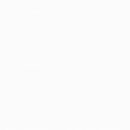
Encontre candidados
Perfil da Empresa
Gestão de Vagas
Candidatos / Vagas
Sobre nós
Fale Conosco
Encontre sua vaga
Minha conta
Encontre Empresas e Recrutadores
Entrar/ Cadastrar
Fale conosco
Tem dúvidas ou precisa de ajuda? Nossa equipe está
pronta para atender você! Entre em contato conosco
pelo e-mail ou através do formulário disponível no site.