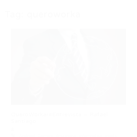
Tag:
queroworka
QueroWorkar#Entrevista – Rafael
Santiago
Android
,
Carreira
,
Entrevista
,
Informática
,
Inglês
,