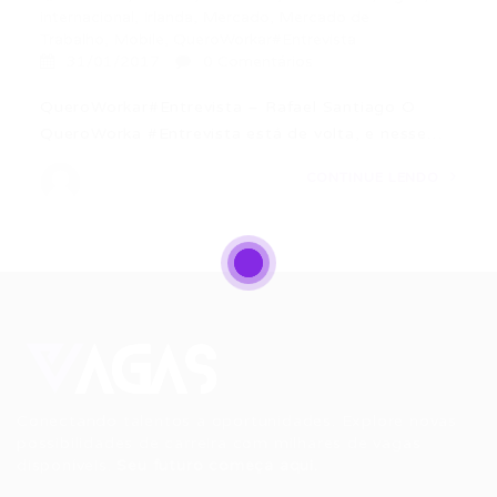
internacional
,
Irlanda
,
Mercado
,
Mercado de
Trabalho
,
Mobile
,
QueroWorkar#Entrevista
31/01/2017
0 Comentários
QueroWorkar#Entrevista – Rafael Santiago O
QueroWorka #Entrevista está de volta, e nesse…
CONTINUE LENDO
Conectando talentos a oportunidades. Explore novas
possibilidades de carreira com milhares de vagas
disponíveis.
Seu futuro começa aqui.