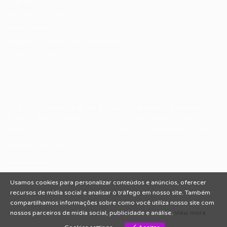
Fale Conosco
Encontre sua vaga
Minha conta
Encontre Empresas e Recrutadores
Entrar/ Cadastrar
Fale conosco
Tem dúvidas ou precisa de ajuda? Nossa equipe está
pronta para atender você! Entre em contato conosco
pelo e-mail ou através do formulário disponível no site.
(85)981044140
vagas@portalvagas.com
Usamos cookies para personalizar conteúdos e anúncios, oferecer
recursos de mídia social e analisar o tráfego em nosso site. Também
compartilhamos informações sobre como você utiliza nosso site com
nossos parceiros de mídia social, publicidade e análise.
View more
Todos os direitos reservados © 2012 Portal Vagas.