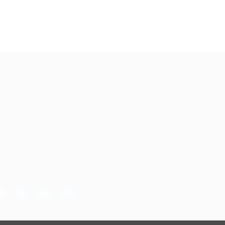
ale conosco
m dúvidas ou precisa de ajuda? Nossa
uipe está pronta para atender você! Entre
 contato conosco pelo e-mail ou através
 formulário disponível no site.
5)981044140
vagas@portalvagas.com