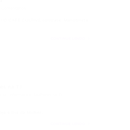
a
 Comentários
O CAFÉ CULTIVE contrata: Manobrista.
CONTINUE LENDO
es na TI
icas
,
Informática
,
Mulheres na TI
oje é Dia da Mulher,…
CONTINUE LENDO