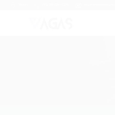
Brasil
(85) 98104-4139
vagas@portalvagas