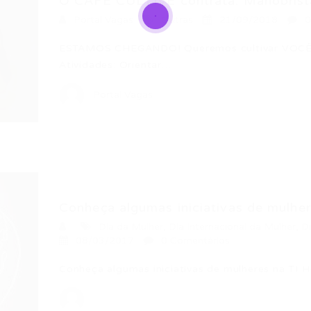
O CAFÉ CULTIVE contrata: Manobrist
Portal Vagas
Outras
21/09/2018
0
ESTAMOS CHEGANDO! Queremos cultivar VOCÊ! 
Atividades: Orientar…
Portal Vagas
Conheça algumas iniciativas de mulher
Dia da Mulher
,
Dia Internacional da Mulher
,
D
08/03/2017
0 Comentários
Conheça algumas iniciativas de mulheres na TI H