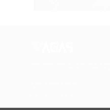
Conectando talentos a oportunidades. Expl
novas possibilidades de carreira com milhar
de vagas disponíveis.
Seu futuro começa aqu
Cursos Profissionalizantes
|
Fale com a Recrutadora
© 2024 PortalVagas.com