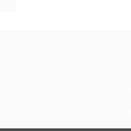
Recrutador /
Candidatos /
F
Empresas
Vagas
Te
eq
Pacote de Vagas
Sobre nós
ore
em
es
Pacote de Currículos
Fale Conosco
do
i.
Enviar vaga
Encontre sua vaga
(8
Encontre candidados
Minha conta
Perfil da Empresa
Encontre Empresas e
Recrutadores
Gestão de Vagas
Entrar/ Cadastrar