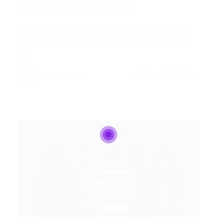
Vagas de Emprego em Fortaleza
08/10/2019
0 Comentários
COMPAREÇA! Amanhã QUARTA-FEIRA (09/10)
às 13:00 realizaremos entrevistas para o cargo
de…
CONTINUE LENDO
Portal Vagas