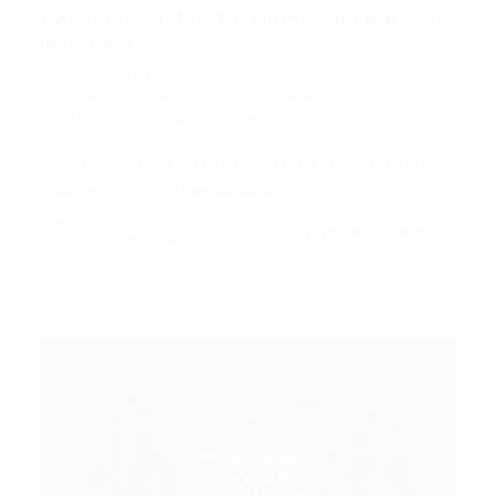
Concurso Seduc-PI: Último dia para se
inscrever...
Portal Vagas
news
,
Noticias e Dicas
,
Novidades TI
28/01/2026
0 Comentários
Concurso Seduc-PI recebe inscrições até esta
quarta com 4 mil vagas para…
CONTINUE LENDO
Portal Vagas