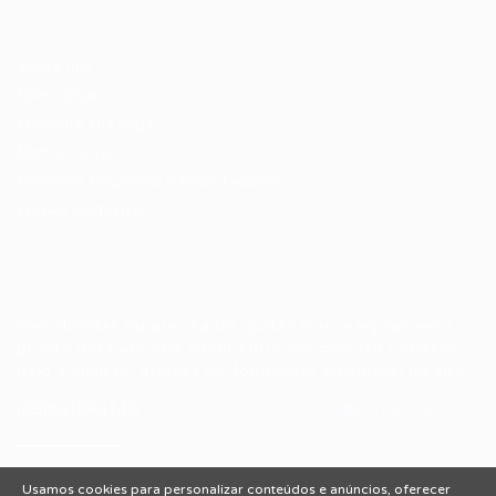
Candidatos / Vagas
Sobre nós
Fale Conosco
Encontre sua vaga
Minha conta
Encontre Empresas e Recrutadores
Entrar/ Cadastrar
Fale conosco
Tem dúvidas ou precisa de ajuda? Nossa equipe está
pronta para atender você! Entre em contato conosco
pelo e-mail ou através do formulário disponível no site.
(85)981044140
vagas@portalvagas.com
Usamos cookies para personalizar conteúdos e anúncios, oferecer