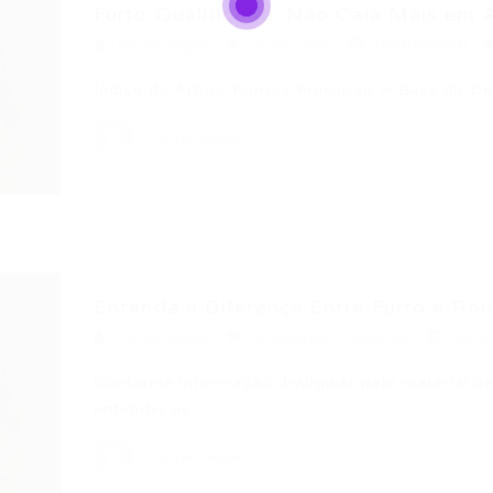
Furto Qualificado: Não Caia Mais em A
Portal Vagas
Concursos
05/05/2026
Índice do Artigo Pontos Principais A Base do D
Portal Vagas
Entenda a Diferença Entre Furto e Rou
Portal Vagas
Concurso
,
Concursos
25/1
Conforme informação divulgada pelo material de 
entender as…
Portal Vagas