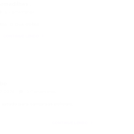
rmadilhas...
0 Comentários
elito: O Que Define…
CONTINUE LENDO
bo...
2/2025
0 Comentários
estudo para concursos policiais,
CONTINUE LENDO