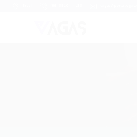
Brasil
(85) 98104-4139
vagas@portalvagas