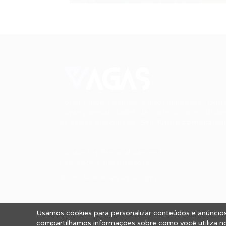
Conectando talentos a oportunidades. Expl
novas possibilidades de carreira com milhar
de vagas disponíveis.
Seu futuro começa aqu
Cursos Profissionalizantes
|
Fale com a Recrutadora
© 2024 PortalVagas.com
Usamos cookies para personalizar conteúdos e anúncios,
Todos os direitos reservados © 2012 Portal
compartilhamos informações sobre como você utiliza nos