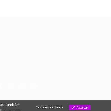
ale conosco
m dúvidas ou precisa de ajuda? Nossa
uipe está pronta para atender você! Entre
 contato conosco pelo e-mail ou através
 formulário disponível no site.
5)981044140
vagas@portalvagas.com
site. Também
Cookies settings
Aceitar
se.
View more