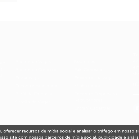
Recrutador /
Candidatos /
F
Empresas
Vagas
Te
eq
Pacote de Vagas
Sobre nós
ore
em
es
Pacote de Currículos
Fale Conosco
do
i.
Enviar vaga
Encontre sua vaga
(8
Encontre candidados
Minha conta
Perfil da Empresa
Encontre Empresas e
Recrutadores
Gestão de Vagas
Entrar/ Cadastrar
 oferecer recursos de mídia social e analisar o tráfego em nosso 
 Vagas.
so site com nossos parceiros de mídia social, publicidade e análi