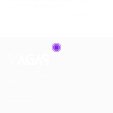
Agente: Um Limite Inegociável…
CONTINUE LENDO
Portal Vagas
Conectando talentos a oportunidades. Explore novas
possibilidades de carreira com milhares de vagas
disponíveis.
Seu futuro começa aqui.
Cursos Profissionalizantes
|
Fale com a Recrutadora
© 2024 PortalVagas.com