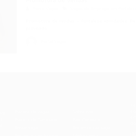
Promotora de Vendas
Portal Vagas
Vagas de Emprego em Fortalez
Promotora de vendas – Fortaleza Atividades: R
provendo…
Portal Vagas
Recrutador /
Candidatos /
F
Empresas
Vagas
Te
eq
Pacote de Vagas
Sobre nós
ore
em
es
Pacote de Currículos
Fale Conosco
do
i.
Enviar vaga
Encontre sua vaga
(8
Encontre candidados
Minha conta