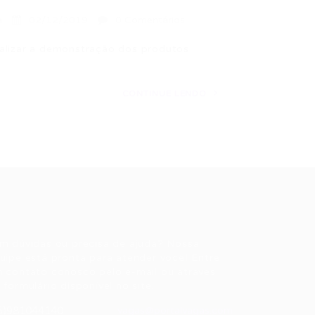
a
02/12/2019
0 Comentários
ealizar a demonstração dos produtos
CONTINUE LENDO
ale conosco
m dúvidas ou precisa de ajuda? Nossa
uipe está pronta para atender você! Entre
 contato conosco pelo e-mail ou através
 formulário disponível no site.
5)981044140
vagas@portalvagas.com