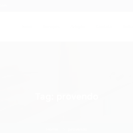
.com
Início
Serviços
Artigos
Contato
Entra
Tag:
provendo
Home
provendo