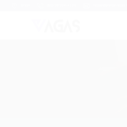
Brasil
(85) 98104-4139
vagas@portalvagas