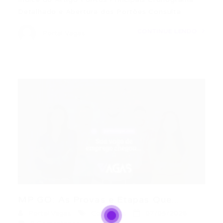
Detalhado e Abertura dos Portões Consulta…
CONTINUE LENDO
Portal Vagas
MP GO: As Provas e Etapas Que...
Portal Vagas
Concursos
07/05/2026