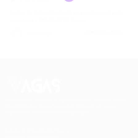
0 Comentários
Índice do Artigo Pontos Principais Desvendando
o Concurso MP GO 2026: Provas…
CONTINUE LENDO
Portal Vagas
Conectando talentos a oportunidades. Explore novas
possibilidades de carreira com milhares de vagas
disponíveis.
Seu futuro começa aqui.
Cursos Profissionalizantes
|
Fale com a Recrutadora