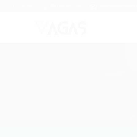
Brasil
(85) 98104-4139
vagas@portalvagas