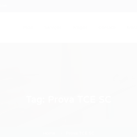
.com
Início
Serviços
Artigos
Contato
Entra
Tag:
Prova TCE SC
Home
Prova TCE SC