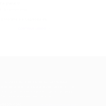
 para o...
0 Comentários
 o Horário e a Logística da…
CONTINUE LENDO
ale conosco
m dúvidas ou precisa de ajuda? Nossa
uipe está pronta para atender você! Entre
 contato conosco pelo e-mail ou através
 formulário disponível no site.
5)981044140
vagas@portalvagas.com