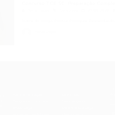
Concurso TCE SC: Preparação Completa
Portal Vagas
Concursos
23/05/2026
Índice do Artigo Pontos Principais Desvendando
Portal Vagas
Recrutador /
Candidatos /
F
Empresas
Vagas
Te
eq
Pacote de Vagas
Sobre nós
ore
em
es
Pacote de Currículos
Fale Conosco
do
i.
Enviar vaga
Encontre sua vaga
(8
Encontre candidados
Minha conta