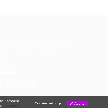
ale conosco
m dúvidas ou precisa de ajuda? Nossa
uipe está pronta para atender você! Entre
 contato conosco pelo e-mail ou através
 formulário disponível no site.
5)981044140
vagas@portalvagas.com
site. Também
Cookies settings
Aceitar
se.
View more