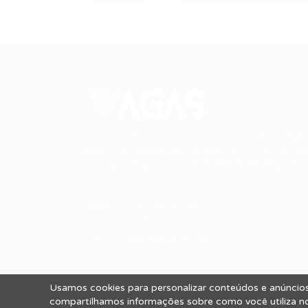
Conectando talentos a oportunidades. Expl
novas possibilidades de carreira com milhar
de vagas disponíveis.
Seu futuro começa aqu
Cursos Profissionalizantes
|
Fale com a Recrutadora
© 2024 PortalVagas.com
Usamos cookies para personalizar conteúdos e anúncios,
Todos os direitos reservados © 2012 Portal
compartilhamos informações sobre como você utiliza nos