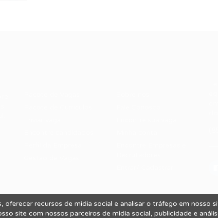
Recrutador /
Candidatos /
F
Empresas
Vagas
Te
eq
Pacote de Vagas
Sobre nós
ore
em
es
Pacote de Currículos
Fale Conosco
do
i.
Enviar vaga
Encontre sua vaga
(8
Encontre candidados
Minha conta
Perfil da Empresa
Encontre Empresas e
Recrutadores
Gestão de Vagas
Entrar/ Cadastrar
 oferecer recursos de mídia social e analisar o tráfego em nosso 
 Vagas.
so site com nossos parceiros de mídia social, publicidade e análi