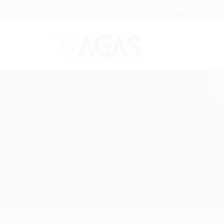
Brasil
(85) 98104-4139
vagas@portalvagas