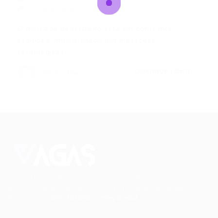
0 Comentários
O mercado de trabalho está em constante
evolução, impulsionado por inovações
tecnológicas,…
CONTINUE LENDO
Yasmin Maria
Conectando talentos a oportunidades. Explore novas
possibilidades de carreira com milhares de vagas
disponíveis.
Seu futuro começa aqui.