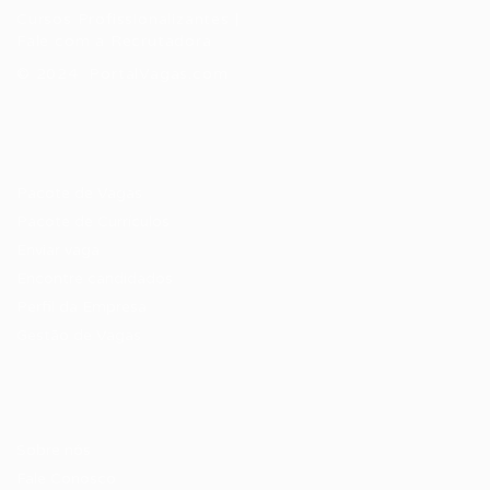
Cursos Profissionalizantes
|
Fale com a Recrutadora
© 2024 PortalVagas.com
Recrutador / Empresas
Pacote de Vagas
Pacote de Currículos
Enviar vaga
Encontre candidados
Perfil da Empresa
Gestão de Vagas
Candidatos / Vagas
Sobre nós
Fale Conosco