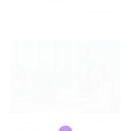
Novos Perfis Profissionais Lideram…
CONTINUE LENDO
Portal Vagas
O Futuro do Trabalho e as Carreiras...
Yasmin Maria
Artigos
01/11/2025