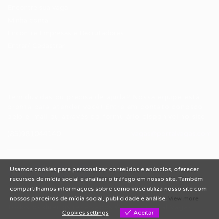
Encontre sua vaga
Minha conta
Encontre Empresas e Recrutadores
Entrar/ Cadastrar
Fale conosco
Tem dúvidas ou precisa de ajuda? Nossa equipe está
pronta para atender você! Entre em contato conosco
pelo e-mail ou através do formulário disponível no site.
(85)981044140
vagas@portalvagas.com
Usamos cookies para personalizar conteúdos e anúncios, oferecer
recursos de mídia social e analisar o tráfego em nosso site. Também
compartilhamos informações sobre como você utiliza nosso site com
nossos parceiros de mídia social, publicidade e análise.
View more
Todos os direitos reservados © 2012 Portal Vagas.
Cookies settings
Aceitar