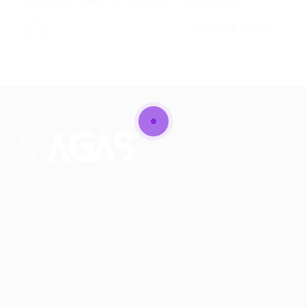
Histórica Diante da Inovação Tecnológica…
CONTINUE LENDO
Portal Vagas
Conectando talentos a oportunidades. Explore novas
possibilidades de carreira com milhares de vagas
disponíveis.
Seu futuro começa aqui.
Cursos Profissionalizantes
|
Fale com a Recrutadora
© 2024 PortalVagas.com