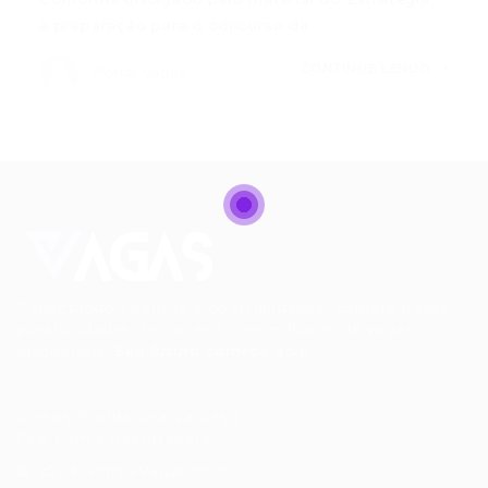
a preparação para o concurso da…
CONTINUE LENDO
Portal Vagas
Conectando talentos a oportunidades. Explore novas
possibilidades de carreira com milhares de vagas
disponíveis.
Seu futuro começa aqui.
Cursos Profissionalizantes
|
Fale com a Recrutadora
© 2024 PortalVagas.com