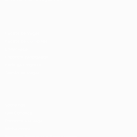
Recrutador / Empresas
Pacote de Vagas
Pacote de Currículos
Enviar vaga
Encontre candidados
Perfil da Empresa
Gestão de Vagas
Candidatos / Vagas
Sobre nós
Fale Conosco
Encontre sua vaga
Minha conta
Encontre Empresas e Recrutadores