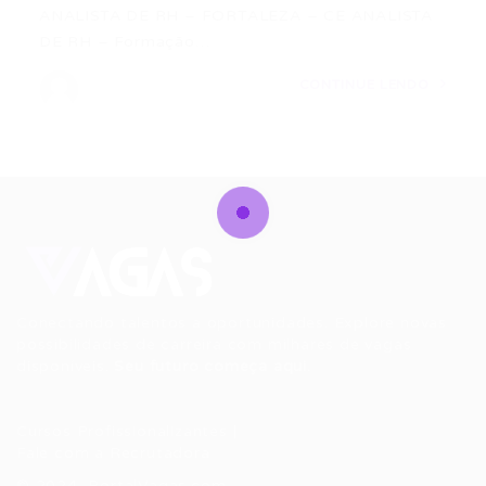
ANALISTA DE RH – FORTALEZA – CE ANALISTA
DE RH – Formação…
CONTINUE LENDO
Conectando talentos a oportunidades. Explore novas
possibilidades de carreira com milhares de vagas
disponíveis.
Seu futuro começa aqui.
Cursos Profissionalizantes
|
Fale com a Recrutadora
© 2024 PortalVagas.com